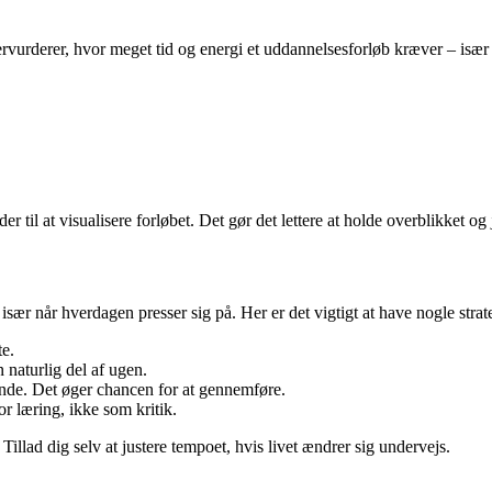
ervurderer, hvor meget tid og energi et uddannelsesforløb kræver – især
r til at visualisere forløbet. Det gør det lettere at holde overblikket og
sær når hverdagen presser sig på. Her er det vigtigt at have nogle strate
te.
n naturlig del af ugen.
ende. Det øger chancen for at gennemføre.
 læring, ikke som kritik.
illad dig selv at justere tempoet, hvis livet ændrer sig undervejs.