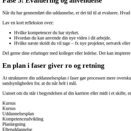
Fase 5: Evaluering og anvendelse
Når du har gennemført din uddannelse, er det tid til at evaluere. Hvad
Lav en kort refleksion over:
Hvilke kompetencer du har styrket.
Hvordan du kan anvende din nye viden i dit arbejde.
Hvilke næste skridt du vil tage – fx nye projekter, netværk elle
Del gerne dine erfaringer med kolleger eller ledelse. Det kan inspirer
En plan i faser giver ro og retning
At strukturere din uddannelsesplan i faser gør processen mere overskue
sandsynligheden for, at du når helt i mål.
Uanset om du står i begyndelsen af din karriere eller midt i et skifte, e
Kursus
Kursus
Uddannelsesplan
Kompetenceudvikling
Planlægning
Efteruddannelse