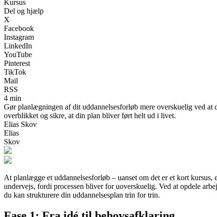
Kursus
Del og hjælp
X
Facebook
Instagram
LinkedIn
YouTube
Pinterest
TikTok
Mail
RSS
4 min
Gør planlægningen af dit uddannelsesforløb mere overskuelig ved at del
overblikket og sikre, at din plan bliver ført helt ud i livet.
Elias Skov
Elias
Skov
At planlægge et uddannelsesforløb – uanset om det er et kort kursus,
undervejs, fordi processen bliver for uoverskuelig. Ved at opdele arbej
du kan strukturere din uddannelsesplan trin for trin.
Fase 1: Fra idé til behovsafklaring