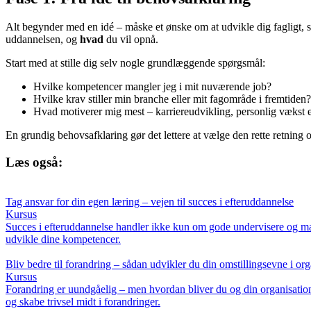
Alt begynder med en idé – måske et ønske om at udvikle dig fagligt, ski
uddannelsen, og
hvad
du vil opnå.
Start med at stille dig selv nogle grundlæggende spørgsmål:
Hvilke kompetencer mangler jeg i mit nuværende job?
Hvilke krav stiller min branche eller mit fagområde i fremtiden?
Hvad motiverer mig mest – karriereudvikling, personlig vækst 
En grundig behovsafklaring gør det lettere at vælge den rette retning o
Læs også:
Tag ansvar for din egen læring – vejen til succes i efteruddannelse
Kursus
Succes i efteruddannelse handler ikke kun om gode undervisere og mate
udvikle dine kompetencer.
Bliv bedre til forandring – sådan udvikler du din omstillingsevne i or
Kursus
Forandring er uundgåelig – men hvordan bliver du og din organisation 
og skabe trivsel midt i forandringer.