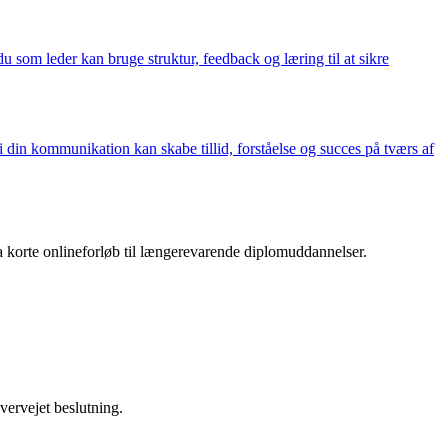
u som leder kan bruge struktur, feedback og læring til at sikre
i din kommunikation kan skabe tillid, forståelse og succes på tværs af
ra korte onlineforløb til længerevarende diplomuddannelser.
vervejet beslutning.