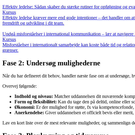
Effektiv ledelse: Sådan skaber du stærke rutiner for opfølgning og ev
Kursus
Effektiv ledelse kræver mere end gode intentioner – det handler om at 
fremdrift og udvikling i dit team.
Undgå misforståelser i international kommunikation – lær at navigere si
Kursus
Misforståelser i internationalt samarbejde kan koste både tid og relat
grænser.
Fase 2: Undersøg mulighederne
Når du har defineret dit behov, handler næste fase om at undersøge, h
Overvej følgende:
Indhold og niveau:
Matcher uddannelsen dit nuværende komp
Form og fleksibilitet:
Kan du tage den på deltid, online eller 
Økonomi:
Er der mulighed for støtte, fx via kompetencefonde, 
Anerkendelse:
Giver uddannelsen et officielt bevis eller merit
Lav en kort liste over de mest relevante muligheder, og sammenlign dem 