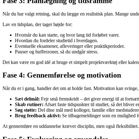
Fase 3: Planlægning og tidsramme
Når du har valgt retning, skal du lægge en realistisk plan. Mange und
Lav en tidsplan, der tager højde for:
Hvornår du kan starte, og hvor lang tid forløbet varer.
Hvordan du fordeler studietid i hverdagen.
Eventuelle eksamener, afleveringer eller praktikperioder.
Pauser og bufferzoner, så du undgår stress.
Det kan være en god idé at bruge et simpelt projektværktøj eller kalende
Fase 4: Gennemførelse og motivation
Når du er i gang, handler det om at holde fast. Motivation kan svinge, i
Sæt delmål:
Fejr små fremskridt – det giver energi til at fortsæt
Skab rutiner:
Afsæt faste tidspunkter til studiet, så det bliver e
Søg støtte:
Del dine mål med kolleger, familie eller medstuder
Brug feedback aktivt:
Se tilbagemeldinger som en mulighed for
At gennemføre en uddannelse kræver disciplin, men også fleksibilitet. T