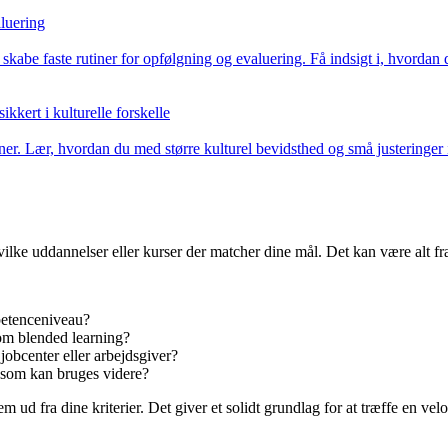
aluering
skabe faste rutiner for opfølgning og evaluering. Få indsigt i, hvordan d
kkert i kulturelle forskelle
ioner. Lær, hvordan du med større kulturel bevidsthed og små justeringer 
vilke uddannelser eller kurser der matcher dine mål. Det kan være alt f
etenceniveau?
som blended learning?
jobcenter eller arbejdsgiver?
, som kan bruges videre?
ud fra dine kriterier. Det giver et solidt grundlag for at træffe en velo