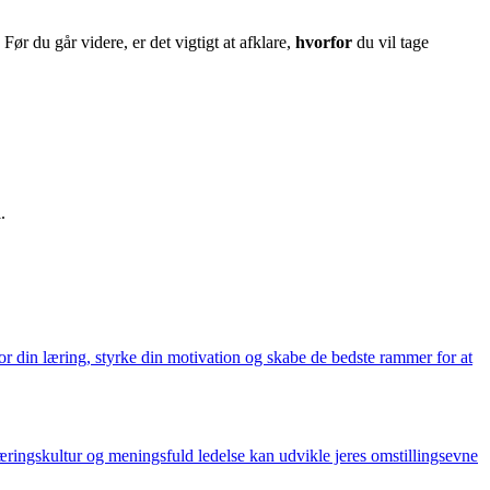
ør du går videre, er det vigtigt at afklare,
hvorfor
du vil tage
.
r din læring, styrke din motivation og skabe de bedste rammer for at
æringskultur og meningsfuld ledelse kan udvikle jeres omstillingsevne