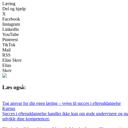
Læring
Del og hjælp
X
Facebook
Instagram
LinkedIn
YouTube
Pinterest
TikTok
Mail
RSS
Elias Skov
Elias
Skov
Læs også:
Tag ansvar for din egen læring – vejen til succes i efteruddannelse
Kursus
Succes i efteruddannelse handler ikke kun om gode undervisere og mate
udvikle dine kompetencer.